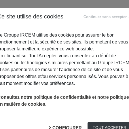
ANCE
RETRAITE
ACCOMPAGNEMENT
PR
e site utilise des cookies
Continuer sans accepter
SOCIAL
e Groupe IRCEM utilise des cookies pour assurer le bon
onctionnement et la sécurité de ses sites. Ils permettent de vous
roposer la meilleure expérience web possible.
n cliquant sur Tout Accepter, vous consentez au dépôt de
ookies ou technologies similaires permettant au Groupe IRCE
t ses partenaires de mesurer l'audience de ce site et de vous
roposer des offres et/ou services personnalisés. Vous pouvez à
out moment modifier vos préférences.
RENOUVELER SA CARTE VITALE EN LIGNE : U
ACTUALITÉS
QUESTIONS
onsultez notre politique de confidentialité et notre politique
n matière de cookies.
 vitale en ligne : une 
CONFIGURER
TOUT ACCEPTER