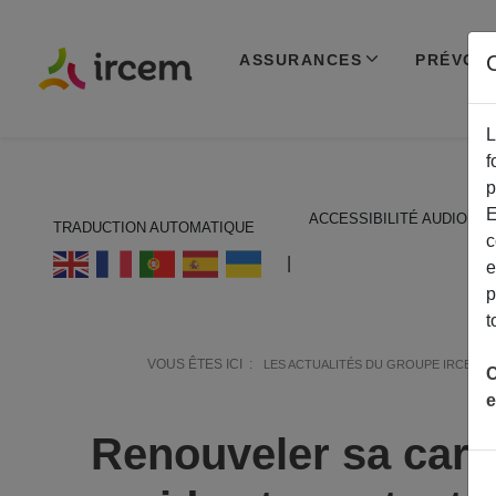
ASSURANCES
PRÉVOY
C
L
f
p
E
ACCESSIBILITÉ AUDIO
TRADUCTION AUTOMATIQUE
c
ECOUTER EN FRANÇAIS
|
e
p
t
VOUS ÊTES ICI :
LES ACTUALITÉS DU GROUPE IRCEM
C
e
Renouveler sa carte