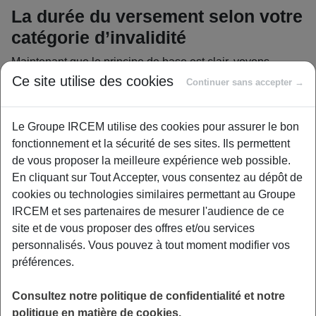
La durée du versement selon votre
catégorie d’invalidité
Maintenant que le principe de base est clair, voyons
comment
la durée de la pension peut
Ce site utilise des cookies
Continuer sans accepter →
varier
concrètement. Tout dépend de la catégorie
d’invalidité qui vous a été attribuée.
Le Groupe IRCEM utilise des cookies pour assurer le bon
Catégorie 1 : quand on peut encore
fonctionnement et la sécurité de ses sites. Ils permettent
travailler un peu
de vous proposer la meilleure expérience web possible.
En cliquant sur Tout Accepter, vous consentez au dépôt de
En catégorie 1, vous restez capable d’exercer une activité
cookies ou technologies similaires permettant au Groupe
professionnelle aménagée. Ici, l’argent versé vient
IRCEM et ses partenaires de mesurer l'audience de ce
simplement
compenser la baisse de vos revenus
site et de vous proposer des offres et/ou services
habituels
, comme un complément nécessaire.
personnalisés. Vous pouvez à tout moment modifier vos
préférences.
La durée de pension d’invalidité dépend donc beaucoup
de votre capacité à maintenir ce travail réduit. Si votre
Consultez notre politique de confidentialité et notre
santé s’améliore ou si vous perdez votre emploi, la
politique en matière de cookies.
Sécurité sociale peut décider une
révision immédiate de