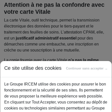
Attention à ne pas la confondre avec
votre carte Vitale
La carte Vitale, outil technique, permet la transmission
électronique des données pour le tiers-payant et le
traitement des feuilles de soins. L’attestation CPAM, elle,
est un
justificatif administratif essentiel
pour des
démarches comme une embauche, une inscription en
crèche ou une souscription à une mutuelle.
La copie fournie avec la carte Vitale
n’a pas la même
valeur légale qu’une attestation officielle
. Elle est
Ce site utilise des cookies
Continuer sans accepter →
essentielle en cas de perte ou d’urgence. Vous pouvez la
télécharger sur votre compte ameli, via l’appli mobile, ou la
retirer en agence CPAM.
Le Groupe IRCEM utilise des cookies pour assurer le bon
fonctionnement et la sécurité de ses sites. Ils permettent
Dans quelles situations votre
de vous proposer la meilleure expérience web possible.
attestation CPAM est-elle
En cliquant sur Tout Accepter, vous consentez au dépôt de
cookies ou technologies similaires permettant au Groupe
indispensable ?