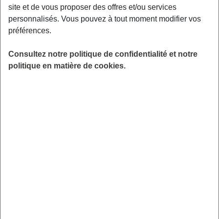
lui, reste au rayon droguerie.
site et de vous proposer des offres et/ou services
personnalisés. Vous pouvez à tout moment modifier vos
Voici un
récapitulatif pour éviter les confusions
:
préférences.
Niveau
Consultez notre politique de confidentialité et notre
Type de
Usages
Dangers si mal
de
politique en matière de cookies.
Bicarbonate
Sûrs
utilisé
Pureté
Cuisine,
Risques faibles si
Très
Alimentaire
cosmétique,
respect des
élevé
hygiène
doses
Ne jamais ingérer,
Moins
Ménage
Technique
risque
élevé
uniquement
d’irritation/toxicité
Usages
Suivre
Le plus
Pharmaceutique
médicaux
prescription
élevé
sur avis
médicale
L’ingestion : quand la poudre à