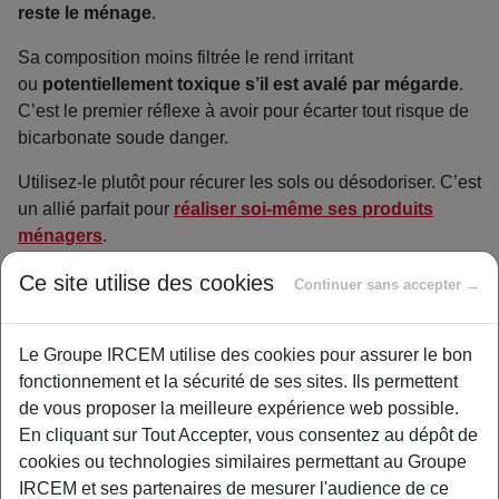
reste le ménage
.
Sa composition moins filtrée le rend irritant
ou
potentiellement toxique s’il est avalé par mégarde
.
C’est le premier réflexe à avoir pour écarter tout risque de
bicarbonate soude danger.
Utilisez-le plutôt pour récurer les sols ou désodoriser. C’est
un allié parfait pour
réaliser soi-même ses produits
ménagers
.
Reconnaître le bon produit pour le
Ce site utilise des cookies
Continuer sans accepter →
bon usage
Une astuce infaillible pour ne pas se tromper : lisez
Le Groupe IRCEM utilise des cookies pour assurer le bon
l’emballage. La mention
“alimentaire” doit être écrite
fonctionnement et la sécurité de ses sites. Ils permettent
noir sur blanc
.
de vous proposer la meilleure expérience web possible.
En cliquant sur Tout Accepter, vous consentez au dépôt de
Pour les trouver, c’est simple. Le
bicarbonate alimentaire
cookies ou technologies similaires permettant au Groupe
se cache au rayon épicerie, près du sel. Le technique,
IRCEM et ses partenaires de mesurer l'audience de ce