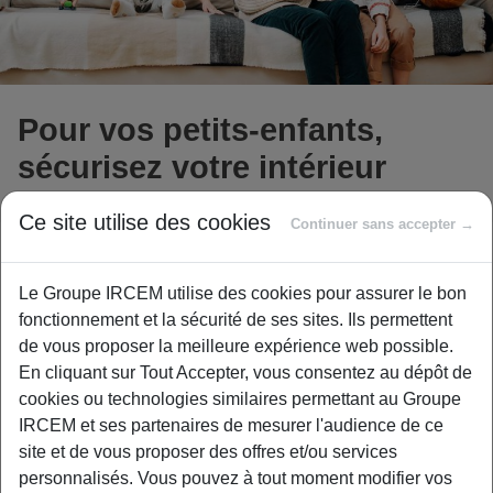
Pour vos petits-enfants,
sécurisez votre intérieur
Ce site utilise des cookies
Continuer sans accepter →
Vous êtes régulièrement sollicités pour garder vos
Le Groupe IRCEM utilise des cookies pour assurer le bon
petits-enfants ? Si ces moments de partage sont
fonctionnement et la sécurité de ses sites. Ils permettent
synonymes de bonheur, ils ne doivent pas pour autant
de vous proposer la meilleure expérience web possible.
faire oublier les mesures de sécurité. Suivez le guide !
En cliquant sur Tout Accepter, vous consentez au dépôt de
cookies ou technologies similaires permettant au Groupe
Un environnement sécurisé
IRCEM et ses partenaires de mesurer l'audience de ce
site et de vous proposer des offres et/ou services
S’ils sont tout petits, ne les laissez jamais seul sur la table
personnalisés. Vous pouvez à tout moment modifier vos
à langer ou sur le canapé. Veillez également à ce qu’ils