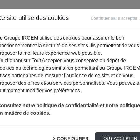
ANCE
RETRAITE
ACCOMPAGNEMENT
PR
e site utilise des cookies
Continuer sans accepter
SOCIAL
e Groupe IRCEM utilise des cookies pour assurer le bon
onctionnement et la sécurité de ses sites. Ils permettent de vous
roposer la meilleure expérience web possible.
n cliquant sur Tout Accepter, vous consentez au dépôt de
ookies ou technologies similaires permettant au Groupe IRCE
t ses partenaires de mesurer l'audience de ce site et de vous
roposer des offres et/ou services personnalisés. Vous pouvez à
out moment modifier vos préférences.
VOTRE AVIS FISCAL EN PRATIQUE : CE QUI CHANGE EN 2014
ACTUALITÉ
onsultez notre politique de confidentialité et notre politique
n matière de cookies.
n pratique : ce qui chang
CONFIGURER
TOUT ACCEPTER