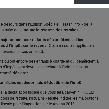
de jours dans l’Edition Spéciale « Flash Info » de la
 la suite de la
nouvelle réforme des retraites
.
 majorations pour enfants nés ou élevés et les
es à l’impôt sur le revenu
. Cette mesure s’applique à
s revenus perçus en 2013.
ants ou ont encore des enfants à charge et qui bénéficient à
s d’impôt, vont devoir les déclarer à l’administration
tant à déclarer.
amiliales est désormais déductible de l’impôt
.
s la déclaration fiscale que vous fera parvenir l’IRCEM
utions de retraite, l’IRCEM Retraite intègre les majorations
fiscale pour l’imposition sur le revenu 2013.