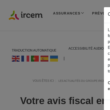
ASSURANCES
PRÉVOY
C
L
f
p
E
ACCESSIBILITÉ AUDIO
TRADUCTION AUTOMATIQUE
c
ECOUTER EN FRANÇAIS
|
e
p
t
VOUS ÊTES ICI :
LES ACTUALITÉS DU GROUPE IRCEM
C
e
Votre avis fiscal e