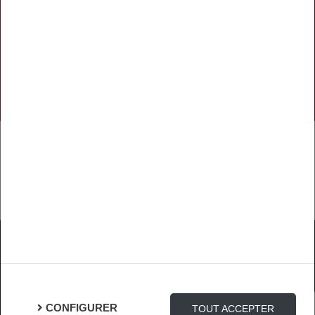
PRÉVENTION
NOS RÉSEAUX SOCIAUX
TÉLÉCHARGER L'APPLICATION
Mentions Légales
Protection des Données
Gestion des cookies
CONFIGURER
TOUT ACCEPTER