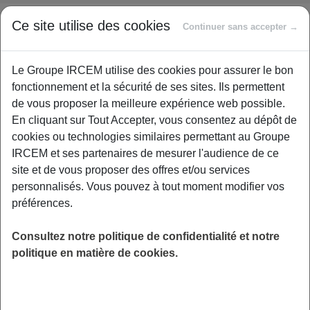
Ce site utilise des cookies
Continuer sans accepter →
Suite aux annonces du gouvernement en décembre 2018,
une loi portant mesures d’urgences économiques et
sociales rétablit le taux à 6,6% de CSG pour une partie
Le Groupe IRCEM utilise des cookies pour assurer le bon
des retraités ayant subi une hausse en 2018.
fonctionnement et la sécurité de ses sites. Ils permettent
Compte tenu des délais techniques de mise en œuvre,
de vous proposer la meilleure expérience web possible.
cette baisse de CSG sera en place pour votre retraite
En cliquant sur Tout Accepter, vous consentez au dépôt de
versée en mai 2019. Le trop-perçu de janvier à avril 2019
cookies ou technologies similaires permettant au Groupe
vous sera remboursé également au mois de mai.
IRCEM et ses partenaires de mesurer l'audience de ce
Pour calculer votre nouveau taux et
site et de vous proposer des offres et/ou services
personnalisés. Vous pouvez à tout moment modifier vos
obtenir plus de détails : consultez le
préférences.
portail d’information de l’assurance
retraite en cliquant ici !
Consultez notre politique de confidentialité et notre
politique en matière de cookies.
Ça Pourrait Vous Intéresser