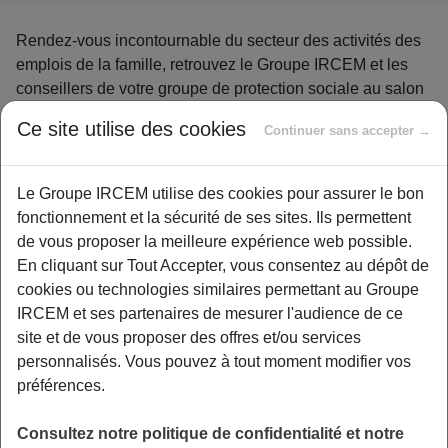
Rendez-vous incontournable du secteur des activités des
emplois de la famille, retrouvez le Groupe IRCEM et les
conseillers de votre groupe de protection sociale au salon
des services à la personne du
24 au 26 novembre 2015,
Ce site utilise des cookies
Continuer sans accepter →
Porte de Versailles (métro Porte de Versailles) Pavillon
2.2
.
Le Groupe IRCEM utilise des cookies pour assurer le bon
Au village de l’Emploi à domicile, stand D19
, le Groupe
fonctionnement et la sécurité de ses sites. Ils permettent
IRCEM vous convie à ses nombreuses conférences et
de vous proposer la meilleure expérience web possible.
animations, en partenariat avec IPERIA, institut de
En cliquant sur Tout Accepter, vous consentez au dépôt de
formation, la FEPEM et le CNCESU sur les thèmes de la
cookies ou technologies similaires permettant au Groupe
prévoyance, l’action sociale, le CESU et les risques
IRCEM et ses partenaires de mesurer l'audience de ce
professionnels.
site et de vous proposer des offres et/ou services
Le planning des conférences :
personnalisés. Vous pouvez à tout moment modifier vos
préférences.
Consultez notre politique de confidentialité et notre
Retrouvez également”
Vivons Bien Vivons Mieux
” et son