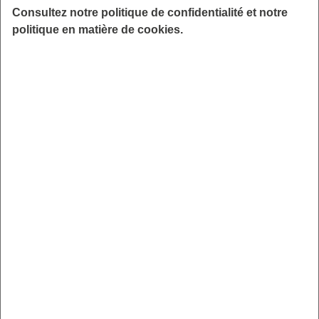
et ceux qui y travaillent
:
Consultez notre politique de confidentialité et notre
politique en matière de cookies.
Gratuit
Sans ordonnance
Sans rendez-vous
Près de chez vous ou de votre lieu de travail
Pour éviter les files d’attente, voici un numéro unique
pour les
pré-inscriptions
: 03 20 46 20 20
6 lieux pour faire le test, de 8h à 12h et de 13h à 19h :
Salle HENRI WATREMEZ : 13, rue de l’Hospice.
La CONDITION PUBLIQUE : 14, place du Général
Faidherbe
Salle RICHARD LEJEUNE : 21, rue d’Anzin.
Salle de Sport VINCENT GERNIGON : 32, rue Watt.
Salle de Sport BUFFON : 8, rue de Flandre.
Salle Léon François (au Parc des Sports) : 587, rue
de Lannoy.