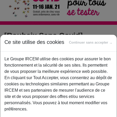
[Roubaix Sans Covid]
Ce site utilise des cookies
Inscrivez-vous pour vous
Continuer sans accepter →
faire dépister gratuitement
Le Groupe IRCEM utilise des cookies pour assurer le bon
fonctionnement et la sécurité de ses sites. Ils permettent
de vous proposer la meilleure expérience web possible.
Nous pouvons tous ralentir l’épidémie de COVID-19 dans
En cliquant sur Tout Accepter, vous consentez au dépôt de
notre ville, pour protéger nos familles, nos amis, nos
cookies ou technologies similaires permettant au Groupe
collègues et pour retrouver notre vie normale.
IRCEM et ses partenaires de mesurer l'audience de ce
site et de vous proposer des offres et/ou services
L’ARS et la Ville de Roubaix organisent
du lundi 11 au
personnalisés. Vous pouvez à tout moment modifier vos
samedi 16 Janvier 2021
une campagne de dépistage
préférences.
massif, destiné aux
habitants de la ville ainsi qu’à celles