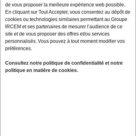
Règles à respecter pour la résiliation
de vous proposer la meilleure expérience web possible.
En cliquant sur Tout Accepter, vous consentez au dépôt de
La forme :
envoyer à l’assureur un courrier recommandé
cookies ou technologies similaires permettant au Groupe
avec accusé de réception pour dénoncer le contrat.
IRCEM et ses partenaires de mesurer l'audience de ce
site et de vous proposer des offres et/ou services
Le délai
, plusieurs possibilités existent :
personnalisés. Vous pouvez à tout moment modifier vos
invoquer la résiliation à l’échéance : envoyer le
préférences.
courrier recommandé au moins 2 mois avant la date
d’échéance principale fixée au contrat. Par exemple,
Consultez notre politique de confidentialité et notre
er
si la date d’échéance principale du contrat est au 1
politique en matière de cookies.
janvier, il faut adresser son courrier avant le 31
octobre;
invoquer la loi Châtel : cette loi offre à l’assuré une
possibilité de résilier si l’assureur n’a pas envoyé
l’avis d’échéance de cotisations dans les temps,
c’est-à-dire 15 jours avant la date limite de résiliation
à l’échéance (dans l’exemple, le 16 octobre) ou si
l’assureur a envoyé l’avis d’échéance après cette
date limite mais avant la date d’échéance (dans