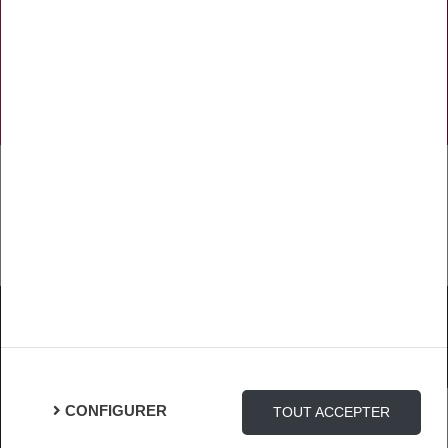
NOS RÉSEAUX SOCIAUX
TÉLÉCHARGER L'APPLICATION
Mentions Légales
Protection des Données
Gestion des cookies
CONFIGURER
TOUT ACCEPTER
Connexion