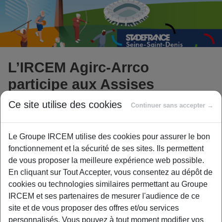
L’IRCEM Agirc-Arrco
participe aux Assises
Nationales du Bien Vieillir
Ce site utilise des cookies
Continuer sans accepter →
Le Groupe IRCEM utilise des cookies pour assurer le bon
Cette année, la 8ème édition des Assises Nationales du
fonctionnement et la sécurité de ses sites. Ils permettent
Bien Vieillir se tiendra les 26 et 27 mars 2024 au Stade de
de vous proposer la meilleure expérience web possible.
France. Pour le groupe IRCEM,
notre Directeur Général
En cliquant sur Tout Accepter, vous consentez au dépôt de
Serge DA MARIANA interviendra le 27 mars à 14h lors
cookies ou technologies similaires permettant au Groupe
du Forum Technologie – Innovation
.
IRCEM et ses partenaires de mesurer l'audience de ce
site et de vous proposer des offres et/ou services
Devenues l’événement national de référence, les Assises
personnalisés. Vous pouvez à tout moment modifier vos