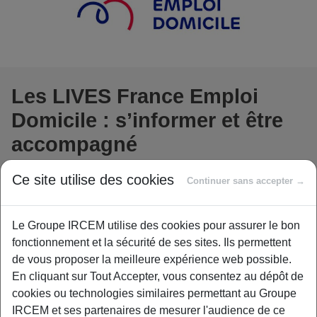
Les LIVES France Emploi
Domicile : s’informer et être
accompagné
Ce site utilise des cookies
Continuer sans accepter →
France Emploi Domicile s’engage à toujours mieux
servir les intérêts de tous les acteurs de l’emploi à
Le Groupe IRCEM utilise des cookies pour assurer le bon
domicile. Que vous soyez salarié, en recherche
fonctionnement et la sécurité de ses sites. Ils permettent
d’emploi, particulier employeur expérimenté ou
de vous proposer la meilleure expérience web possible.
débutant, futur particulier employeur ou encore
En cliquant sur Tout Accepter, vous consentez au dépôt de
professionnel du secteur, France emploi domicile a à
cookies ou technologies similaires permettant au Groupe
cœur de vous apporter l’information et
IRCEM et ses partenaires de mesurer l'audience de ce