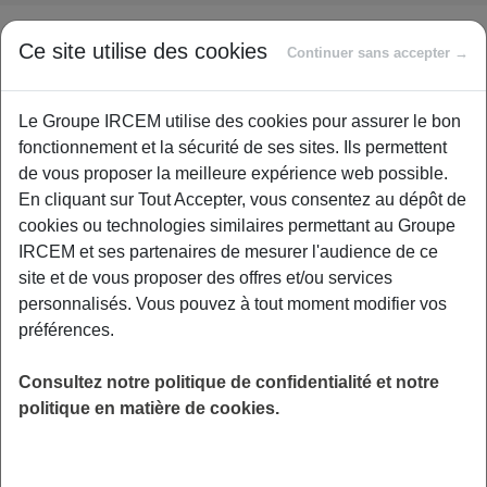
François Hollande a signé, le 8 novembre, les douze
Ce site utilise des cookies
Continuer sans accepter →
premiers contrats d’avenir en Seine-et-Marne. Ce nombre
devrait s’élever à 150 000 d’ici fin 2014.
Le Groupe IRCEM utilise des cookies pour assurer le bon
Les particuliers employeurs ne sont pas éligibles à l’aide
fonctionnement et la sécurité de ses sites. Ils permettent
attribuée au titre d’un emploi d’avenir. Les associations le
de vous proposer la meilleure expérience web possible.
sont par contre pleinement. A ce titre, l’Agence nationale
En cliquant sur Tout Accepter, vous consentez au dépôt de
des services à la personne communique vers les
cookies ou technologies similaires permettant au Groupe
organismes de services à la personne et vers les jeunes
IRCEM et ses partenaires de mesurer l'audience de ce
pour que ce programme gouvernemental contribue au
site et de vous proposer des offres et/ou services
développement du secteur des emplois de la famille.
personnalisés. Vous pouvez à tout moment modifier vos
préférences.
Ces “emplois d’avenir”, subventionnés jusqu’à 75% par
l’Etat, seront proposés pour trois ans à des jeunes de 16 à
Consultez notre politique de confidentialité et notre
25 ans peu ou pas qualifiés vivant dans des zones
politique en matière de cookies.
urbaines ou rurales défavorisées, ou en outre-mer, ainsi
qu’à des handicapés peu qualifiés de moins de 30 ans.