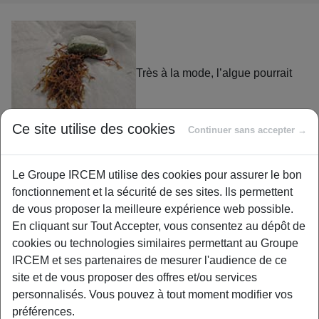
Très à la mode, l’algue pourrait
Ce site utilise des cookies
Continuer sans accepter →
bien faire partie de l’alimentation de demain. La plante qui
peuple autant les fonds marins que les eaux douces
présente de nombreuses vertus.
Le Groupe IRCEM utilise des cookies pour assurer le bon
fonctionnement et la sécurité de ses sites. Ils permettent
de vous proposer la meilleure expérience web possible.
En cliquant sur Tout Accepter, vous consentez au dépôt de
La plante aquatique ne compte pas moins d’une centaine
cookies ou technologies similaires permettant au Groupe
d’espèces. Son intérêt est grandissant et les scientifiques
IRCEM et ses partenaires de mesurer l'audience de ce
s’y intéressent de près pour les années à venir. L’algue a
site et de vous proposer des offres et/ou services
des bienfaits autant nutritifs que médicaux. Elle commence
personnalisés. Vous pouvez à tout moment modifier vos
à s’inviter dans nos assiettes et même dans nos armoires
préférences.