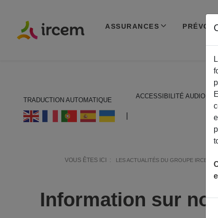
ASSURANCES
PRÉVOY
C
L
f
p
E
ACCESSIBILITÉ AUDIO
TRADUCTION AUTOMATIQUE
c
ECOUTER EN FRANÇAIS
|
e
p
t
VOUS ÊTES ICI :
LES ACTUALITÉS DU GROUPE IRCEM
C
e
Information sur nos