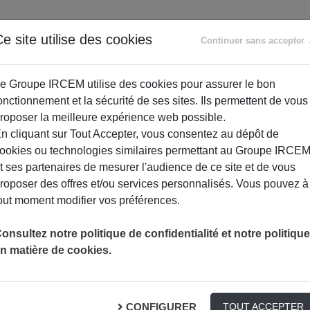
ANCE
RETRAITE
ACCOMPAGNEMENT
PR
e site utilise des cookies
Continuer sans accepter
SOCIAL
e Groupe IRCEM utilise des cookies pour assurer le bon
onctionnement et la sécurité de ses sites. Ils permettent de vous
roposer la meilleure expérience web possible.
n cliquant sur Tout Accepter, vous consentez au dépôt de
ookies ou technologies similaires permettant au Groupe IRCE
t ses partenaires de mesurer l'audience de ce site et de vous
roposer des offres et/ou services personnalisés. Vous pouvez à
out moment modifier vos préférences.
INFORMATION SUR NOS DÉLAIS DE GESTION
ACTUALITÉ
onsultez notre politique de confidentialité et notre politique
n matière de cookies.
 délais de gestion
CONFIGURER
TOUT ACCEPTER