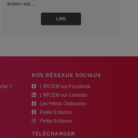
Ircem+ est…
LIRE
NOS RÉSEAUX SOCIAUX
rche ?
L'IRCEM sur Facebook
L'IRCEM sur Linkedin
Les Héros Ordinaires
Petite Enfance
Petite Enfance
TÉLÉCHARGER