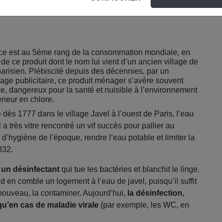
ce est au 5ème rang de la consommation mondiale, en
de ce produit dont le nom lui vient d’un ancien village de
parisien. Plébiscité depuis des décennies, par un
age publicitaire, ce produit ménager s’avère souvent
ce, dangereux pour la santé et nuisible à l’environnement
eneur en chlore.
 dès 1777 dans le village Javel à l’ouest de Paris, l’eau
 a très vitre rencontré un vif succès pour pallier au
’hygiène de l’époque, rendre l’eau potable et limiter la
832.
 un désinfectant
qui tue les bactéries et blanchit le linge.
ond en comble un logement à l’eau de javel, puisqu’il suffit
nouveau, la contaminer. Aujourd’hui,
la désinfection,
qu’en cas de maladie virale
(par exemple, les WC, en