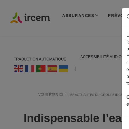
ASSURANCES
PRÉVOY
C
L
f
p
E
ACCESSIBILITÉ AUDIO
TRADUCTION AUTOMATIQUE
c
ECOUTER EN FRANÇAIS
|
e
p
t
VOUS ÊTES ICI :
LES ACTUALITÉS DU GROUPE IRCEM
C
e
Indispensable l’eau