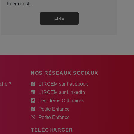
Ircem+ est…
LIRE
NOS RÉSEAUX SOCIAUX
rche ?
L'IRCEM sur Facebook
L'IRCEM sur Linkedin
Les Héros Ordinaires
Petite Enfance
Petite Enfance
TÉLÉCHARGER