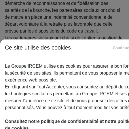
démarche de reconnaissance et de fidélisation des
salariés de la branche, les partenaires sociaux ont choisi
de mettre en place une indemnité conventionnelle de
départ volontaire à la retraite plus favorable que celle
prévue par les dispositions du code du travail.
Les partenaires sociaux ont choisi de confier la gestion de
cette indemnité conventionnelle à l’IRCEM Prévoyance,
Ce site utilise des cookies
Continue
partenaire historique du secteur.
L’indemnité conventionnelle de départ volontaire à la
Le Groupe IRCEM utilise des cookies pour assurer le bon fo
retraite est versée en 1 seule fois. Son montant est fonction
la sécurité de ses sites. Ils permettent de vous proposer la me
des périodes d’emploi exercées et des salaires perçus
expérience web possible.
dans la branche du particulier employeur et de l’emploi à
En cliquant sur Tout Accepter, vous consentez au dépôt de c
domicile. Elle est calculée de la manière suivante :
technologies similaires permettant au Groupe IRCEM et ses 
mesurer l'audience de ce site et de vous proposer des offres 
Montant de
personnalisés. Vous pouvez à tout moment modifier vos préf
Période d’emploi dans le
l’indemnité (salaire
secteur (à compter de…)
brut)
Consultez notre politique de confidentialité et notre polit
de cookies.