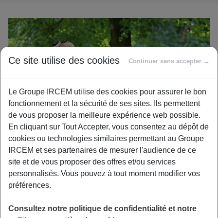
Ce site utilise des cookies
Continuer sans accepter →
Le Groupe IRCEM utilise des cookies pour assurer le bon
fonctionnement et la sécurité de ses sites. Ils permettent
de vous proposer la meilleure expérience web possible.
En cliquant sur Tout Accepter, vous consentez au dépôt de
cookies ou technologies similaires permettant au Groupe
IRCEM et ses partenaires de mesurer l'audience de ce
L’article 6 de la loi du 9 novembre 2010 portant sur la
site et de vous proposer des offres et/ou services
réforme des retraites prévoit que les personnes qui
personnalisés. Vous pouvez à tout moment modifier vos
résident en France ou à l’étranger bénéficient à leur
préférences.
demande, à partir de 45 ans et dans des conditions fixées
par décret, d’un entretien gratuit portant notamment sur :
Consultez notre politique de confidentialité et notre