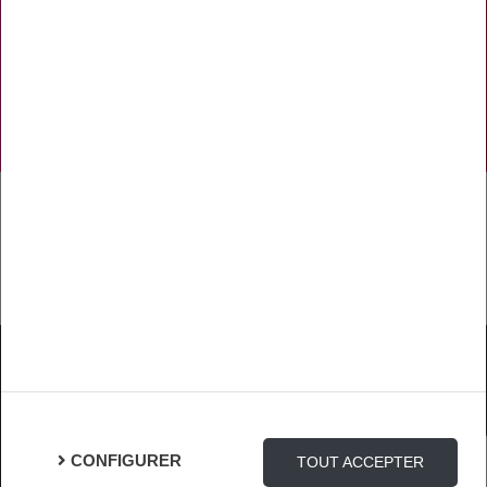
NOS RÉSEAUX SOCIAUX
TÉLÉCHARGER L'APPLICATION
Mentions Légales
Protection des Données
Gestion des cookies
CONFIGURER
TOUT ACCEPTER
Connexion