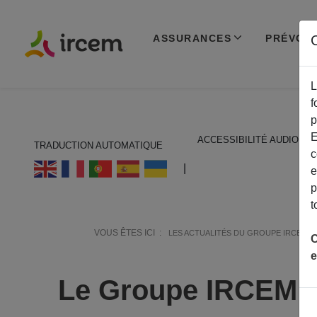
ASSURANCES
PRÉVOY
C
L
f
p
E
ACCESSIBILITÉ AUDIO
TRADUCTION AUTOMATIQUE
c
ECOUTER EN FRANÇAIS
|
e
p
t
VOUS ÊTES ICI :
LES ACTUALITÉS DU GROUPE IRCEM
C
e
Le Groupe IRCEM me