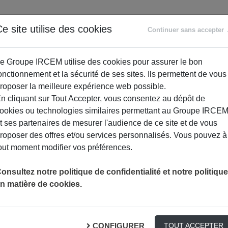
ANCE
RETRAITE
ACCOMPAGNEMENT
PR
e site utilise des cookies
Continuer sans accepter
SOCIAL
e Groupe IRCEM utilise des cookies pour assurer le bon
onctionnement et la sécurité de ses sites. Ils permettent de vous
roposer la meilleure expérience web possible.
n cliquant sur Tout Accepter, vous consentez au dépôt de
ookies ou technologies similaires permettant au Groupe IRCE
t ses partenaires de mesurer l'audience de ce site et de vous
roposer des offres et/ou services personnalisés. Vous pouvez à
out moment modifier vos préférences.
LE GROUPE IRCEM MET SES CLIENTS À CONTRIBUTION
ACTUALITÉ
onsultez notre politique de confidentialité et notre politique
n matière de cookies.
t ses clients à contrib
CONFIGURER
TOUT ACCEPTER