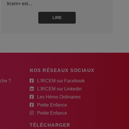
Ircem+ est…
LIRE
NOS RÉSEAUX SOCIAUX
rche ?
L'IRCEM sur Facebook
L'IRCEM sur Linkedin
Les Héros Ordinaires
Petite Enfance
Petite Enfance
TÉLÉCHARGER