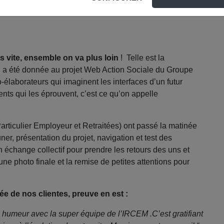
s vite, ensemble on va plus loin
! Telle est la
i a été donnée au projet Web Action Sociale du Groupe
élaborateurs qui imaginent les interfaces d’un futur
ients qui les éprouvent, c’est ce qu’on appelle
articulier Employeur et Retraitées) ont passé la matinée
r, présentation du projet, navigation et test des
 échange collectif pour prendre les retours des uns et
une photo finale et la remise de petites attentions pour
ée de nos clientes, preuve en est :
 humeur avec la super équipe de l’IRCEM .C’est gratifiant