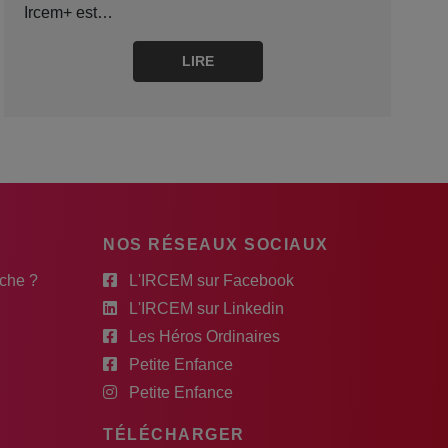
Ircem+ est…
LIRE
NOS RÉSEAUX SOCIAUX
rche ?
L'IRCEM sur Facebook
L'IRCEM sur Linkedin
Les Héros Ordinaires
Petite Enfance
Petite Enfance
TÉLÉCHARGER