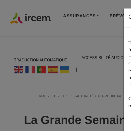
ASSURANCES
PRÉVOY
C
L
f
p
E
ACCESSIBILITÉ AUDIO
TRADUCTION AUTOMATIQUE
c
ECOUTER EN FRANÇAIS
|
e
p
t
VOUS ÊTES ICI :
LES ACTUALITÉS DU GROUPE IRCEM
C
e
La Grande Semaine 