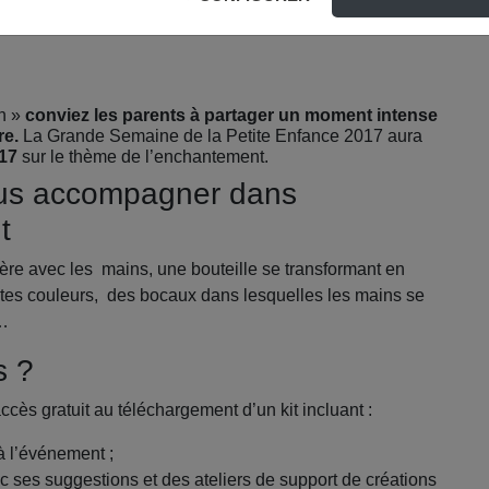
n »
conviez les parents à partager un moment intense
re.
La Grande Semaine de la Petite Enfance 2017 aura
17
sur le thème de l’enchantement.
ous accompagner dans
t
ère avec les mains, une bouteille se transformant en
ntes couleurs, des bocaux dans lesquelles les mains se
s…
s ?
s gratuit au téléchargement d’un kit incluant :
à l’événement ;
 ses suggestions et des ateliers de support de créations