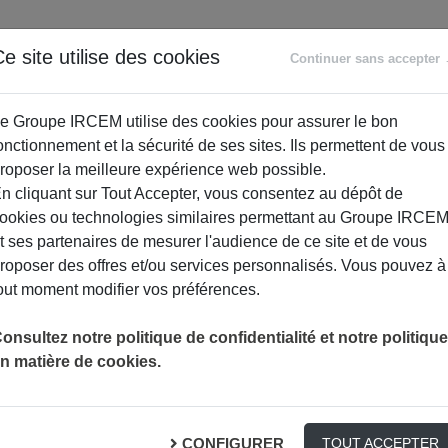
ANCE
RETRAITE
ACCOMPAGNEMENT
PR
e site utilise des cookies
Continuer sans accepter
SOCIAL
e Groupe IRCEM utilise des cookies pour assurer le bon
onctionnement et la sécurité de ses sites. Ils permettent de vous
roposer la meilleure expérience web possible.
n cliquant sur Tout Accepter, vous consentez au dépôt de
ookies ou technologies similaires permettant au Groupe IRCE
t ses partenaires de mesurer l'audience de ce site et de vous
roposer des offres et/ou services personnalisés. Vous pouvez à
out moment modifier vos préférences.
LA GRANDE SEMAINE DE LA PETITE ENFANCE
ACTUALITÉ
onsultez notre politique de confidentialité et notre politique
n matière de cookies.
de la Petite Enfance
CONFIGURER
TOUT ACCEPTER