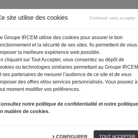
ANCE
RETRAITE
ACCOMPAGNEMENT
PR
e site utilise des cookies
Continuer sans accepter
SOCIAL
e Groupe IRCEM utilise des cookies pour assurer le bon
onctionnement et la sécurité de ses sites. Ils permettent de vous
roposer la meilleure expérience web possible.
n cliquant sur Tout Accepter, vous consentez au dépôt de
ookies ou technologies similaires permettant au Groupe IRCE
t ses partenaires de mesurer l'audience de ce site et de vous
roposer des offres et/ou services personnalisés. Vous pouvez à
out moment modifier vos préférences.
ORIENTATION ET ACCOMPAGNEMENT PERSONNALISÉS
ACTUALITÉ
onsultez notre politique de confidentialité et notre politique
n matière de cookies.
compagnement personnal
CONFIGURER
TOUT ACCEPTER