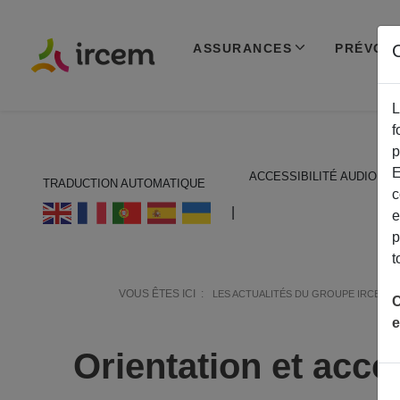
ASSURANCES
PRÉVOY
C
L
f
p
E
ACCESSIBILITÉ AUDIO
TRADUCTION AUTOMATIQUE
c
ECOUTER EN FRANÇAIS
|
e
p
t
VOUS ÊTES ICI :
LES ACTUALITÉS DU GROUPE IRCEM
C
e
Orientation et ac