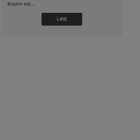
Ircem+ est…
LIRE