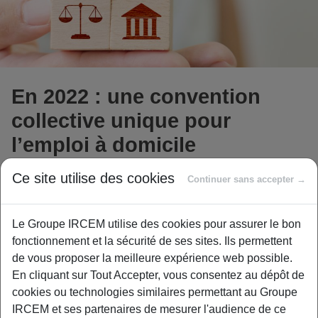
En 2022 : une convention
collective unique pour
l’emploi à domicile
Ce site utilise des cookies
Continuer sans accepter →
Les partenaires sociaux représentants des
employeurs et des salariés ont initié des démarches.
Le Groupe IRCEM utilise des cookies pour assurer le bon
Elles vont permettre aux assistants maternels et les
fonctionnement et la sécurité de ses sites. Ils permettent
salariés du particulier employeur de bénéficier d’une
de vous proposer la meilleure expérience web possible.
nouvelle et unique convention collective.
En cliquant sur Tout Accepter, vous consentez au dépôt de
Actuellement ces deux branches professionnelles
cookies ou technologies similaires permettant au Groupe
sont couvertes par des conventions distinctes qui
IRCEM et ses partenaires de mesurer l'audience de ce