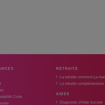
ANCES
RETRAITE
La retraite comment ça ma
t
La retraite complémentaire
es
AIDES
abilité Civile
Diagnostic d'Aide Sociale
nnelle