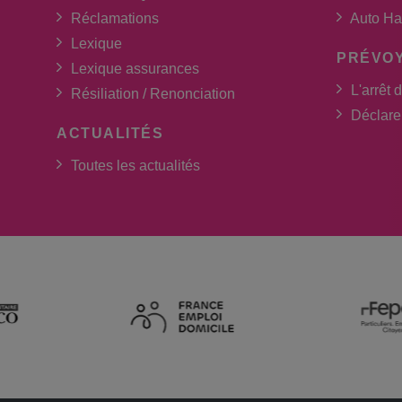
Réclamations
Auto Ha
Lexique
PRÉVO
Lexique assurances
L'arrêt d
Résiliation / Renonciation
Déclarer
ACTUALITÉS
Toutes les actualités