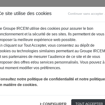
ANCE
RETRAITE
ACCOMPAGNEMENT
PR
e site utilise des cookies
Continuer sans accepter
SOCIAL
e Groupe IRCEM utilise des cookies pour assurer le bon
onctionnement et la sécurité de ses sites. Ils permettent de vous
roposer la meilleure expérience web possible.
n cliquant sur Tout Accepter, vous consentez au dépôt de
ookies ou technologies similaires permettant au Groupe IRCE
t ses partenaires de mesurer l'audience de ce site et de vous
roposer des offres et/ou services personnalisés. Vous pouvez à
out moment modifier vos préférences.
CORONAVIRUS : ATTENTION AUX ARNAQUES QUI SE MULTIPLI
ACTUALITÉ
onsultez notre politique de confidentialité et notre politique
n matière de cookies.
tion aux arnaques qui s
CONFIGURER
TOUT ACCEPTER