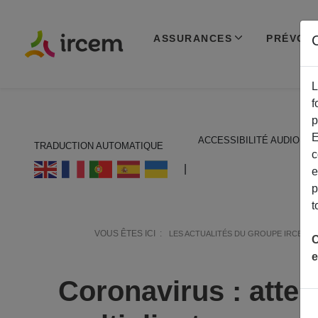
ASSURANCES
PRÉVOY
C
L
f
p
E
ACCESSIBILITÉ AUDIO
TRADUCTION AUTOMATIQUE
c
ECOUTER EN FRANÇAIS
|
e
p
t
VOUS ÊTES ICI :
LES ACTUALITÉS DU GROUPE IRCEM
C
e
Coronavirus : atten