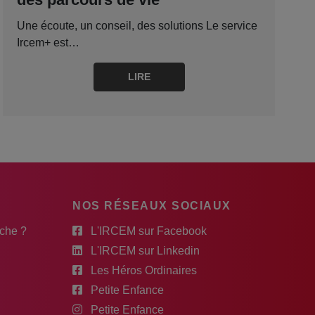
Une écoute, un conseil, des solutions Le service
Ircem+ est…
LIRE
NOS RÉSEAUX SOCIAUX
rche ?
L'IRCEM sur Facebook
L'IRCEM sur Linkedin
Les Héros Ordinaires
Petite Enfance
Petite Enfance