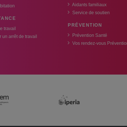
Aidants familiaux
bitation
Service de soutien
YANCE
PRÉVENTION
e travail
Prévention Santé
 un arrêt de travail
Vos rendez-vous Préventio