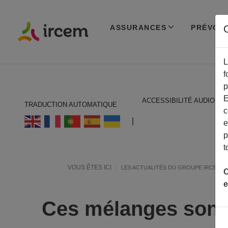
ASSURANCES
PRÉVOY
C
L
f
p
E
ACCESSIBILITÉ AUDIO
TRADUCTION AUTOMATIQUE
c
ECOUTER EN FRANÇAIS
|
e
p
t
VOUS ÊTES ICI :
LES ACTUALITÉS DU GROUPE IRCEM
C
e
Ces mélanges sont