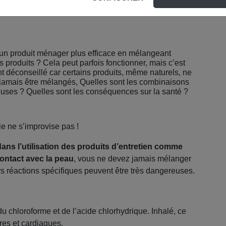
 un produit ménager plus efficace en mélangeant
s produits ? Cela peut parfois fonctionner, mais c’est
t déconseillé car certains produits, même naturels, ne
 jamais être mélangés, Quelles sont les combinaisons
uses ? Quelles sont les conséquences sur la santé ?
e ne s’improvise pas !
dans l’utilisation des produits d’entretien comme
contact avec la peau
, vous ne devez jamais mélanger
rs réactions spécifiques peuvent être très dangereuses.
u chloroforme et de l’acide chlorhydrique. Inhalé, ce
res et cardiaques.