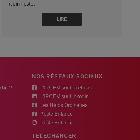
Ircem+ est…
LIRE
NOS RÉSEAUX SOCIAUX
rche ?
L'IRCEM sur Facebook
L'IRCEM sur Linkedin
Les Héros Ordinaires
Petite Enfance
Petite Enfance
TÉLÉCHARGER