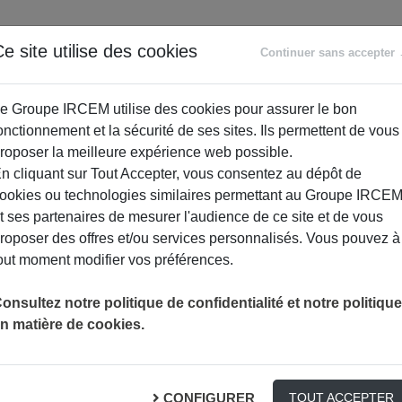
ANCE
RETRAITE
ACCOMPAGNEMENT
PR
e site utilise des cookies
Continuer sans accepter
SOCIAL
e Groupe IRCEM utilise des cookies pour assurer le bon
onctionnement et la sécurité de ses sites. Ils permettent de vous
roposer la meilleure expérience web possible.
n cliquant sur Tout Accepter, vous consentez au dépôt de
ookies ou technologies similaires permettant au Groupe IRCE
t ses partenaires de mesurer l'audience de ce site et de vous
roposer des offres et/ou services personnalisés. Vous pouvez à
out moment modifier vos préférences.
CES MÉLANGES SONT DANGEREUX !
ACTUALITÉ
onsultez notre politique de confidentialité et notre politique
n matière de cookies.
 dangereux !
CONFIGURER
TOUT ACCEPTER