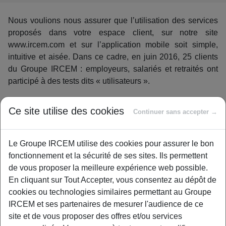
Nous voulions nous assurer que l’utilisation des services
proposés dans votre espace client, sur notre site
www.ircem.com et sur l’application mobile soit simple,
intuitive et aisée. Dans ce cadre, en juin 2016, 25 clients
du Groupe IRCEM : employeurs, salariés et retraités ont
participé à des tests dits « utilisateurs ».
Le Groupe IRCEM a confié ces tests à des ergonomes
Ce site utilise des cookies
Continuer sans accepter →
d’Euratechnologies à Lille. La navigation a été analysée
grâce à des lunettes connectées. Celles-ci enregistrent
l’exploration visuelle que l’utilisateur fait de la page web
Le Groupe IRCEM utilise des cookies pour assurer le bon
qu’il consulte ce qui permet d’en vérifier la bonne
fonctionnement et la sécurité de ses sites. Ils permettent
ergonomie. Les termes employés ont aussi été passés au
de vous proposer la meilleure expérience web possible.
crible afin de s’assurer de leur bonne compréhension.
En cliquant sur Tout Accepter, vous consentez au dépôt de
cookies ou technologies similaires permettant au Groupe
Tous ces résultats ont ensuite été analysés et ont
IRCEM et ses partenaires de mesurer l'audience de ce
débouché sur une liste de recommandations. Nos équipes
site et de vous proposer des offres et/ou services
travaillent actuellement pour les prendre en compte. Vous