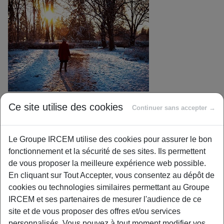
Ce site utilise des cookies
Continuer sans accepter →
Comment se déplacer à pied par temps
de neige, de verglas ou de pluie ?
Le Groupe IRCEM utilise des cookies pour assurer le bon
Douloureuse et pénible expérience que de se retrouver
fonctionnement et la sécurité de ses sites. Ils permettent
recroquevillé au sol suite à une chute due aux conditions
de vous proposer la meilleure expérience web possible.
climatiques. Voici quelques conseils pour diminuer le
En cliquant sur Tout Accepter, vous consentez au dépôt de
risque de tomber lorsque le temps se détériore.
cookies ou technologies similaires permettant au Groupe
Pour avoir de bons appuis
IRCEM et ses partenaires de mesurer l'audience de ce
site et de vous proposer des offres et/ou services
Premiers éléments de contact avec le sol, les chaussures
personnalisés. Vous pouvez à tout moment modifier vos