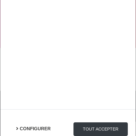
NOS RÉSEAUX SOCIAUX
TÉLÉCHARGER L'APPLICATION
Mentions Légales
Protection des Données
Gestion des cookies
CONFIGURER
TOUT ACCEPTER
Connexion