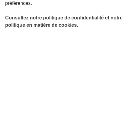
préférences.
télécharger vos attestations de paiement d’indemnités
Consultez notre politique de confidentialité et notre
complémentaires IRCEM en cas d’arrêt de travail maladie
politique en matière de cookies.
depuis notre
Application mobile “IRCEM Espace
Client”
.
Restez en contact permanent avec nous et retrouvez nos
dernières actualités. En créant votre compte depuis notre
site
www.ircem.com
, espace “gérer vos
abonnements”
et en téléchargeant notre application, vous
aurez la possibilité de :
Consulter et téléchargez vos attestations fiscales,
Télécharger vos attestations de paiement
d’indemnités complémentaires IRCEM,
Consulter votre compteur de Droit Individuel à la
Formation (Service réservé aux
assistantes maternelles),
Estimer en un clic le montant de votre indemnisation