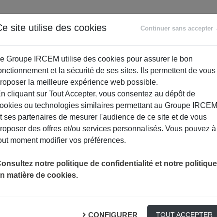
ANCE
RETRAITE
ACCOMPAGNEMENT
PR
e site utilise des cookies
Continuer sans accepter
SOCIAL
e Groupe IRCEM utilise des cookies pour assurer le bon
onctionnement et la sécurité de ses sites. Ils permettent de vous
roposer la meilleure expérience web possible.
n cliquant sur Tout Accepter, vous consentez au dépôt de
ookies ou technologies similaires permettant au Groupe IRCE
t ses partenaires de mesurer l'audience de ce site et de vous
roposer des offres et/ou services personnalisés. Vous pouvez à
out moment modifier vos préférences.
40 COLLABORATEURS EN SOUTIEN AUPRÈS DE NOS CLIENTS
ACTUALITÉ
onsultez notre politique de confidentialité et notre politique
n matière de cookies.
n soutien auprès de nos
CONFIGURER
TOUT ACCEPTER