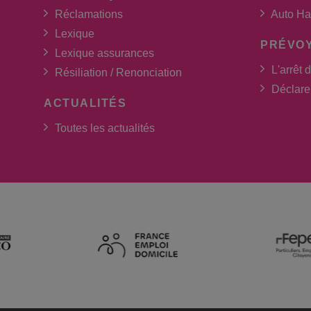
Réclamations
Auto Ha
Lexique
PRÉVO
Lexique assurances
L'arrêt d
Résiliation / Renonciation
Déclarer
ACTUALITÉS
Toutes les actualités