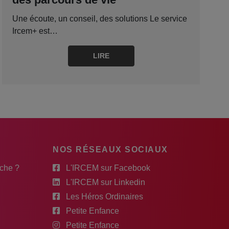
Une écoute, un conseil, des solutions Le service
Ircem+ est…
LIRE
NOS RÉSEAUX SOCIAUX
rche ?
L'IRCEM sur Facebook
L'IRCEM sur Linkedin
Les Héros Ordinaires
Petite Enfance
Petite Enfance