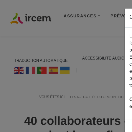
ASSURANCES
PRÉVOY
C
L
f
p
E
ACCESSIBILITÉ AUDIO
TRADUCTION AUTOMATIQUE
c
ECOUTER EN FRANÇAIS
|
e
p
t
VOUS ÊTES ICI :
LES ACTUALITÉS DU GROUPE IRCEM
C
e
40 collaborateurs e