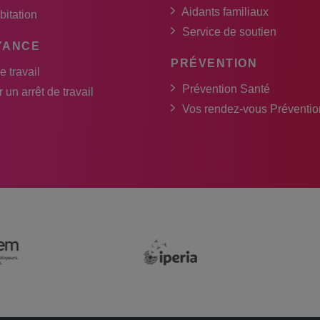
Aidants familiaux
bitation
Service de soutien
YANCE
PRÉVENTION
e travail
Prévention Santé
 un arrêt de travail
Vos rendez-vous Préventio