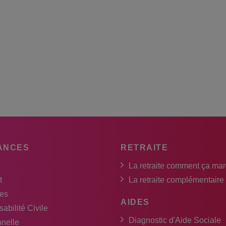
ANCES
RETRAITE
La retraite comment ça ma
t
La retraite complémentaire
es
AIDES
abilité Civile
Diagnostic d'Aide Sociale
nnelle