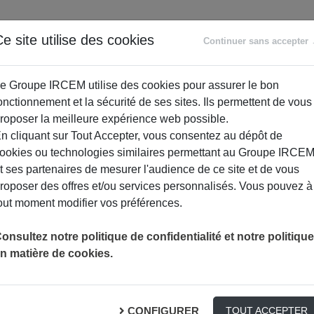
ANCE
RETRAITE
ACCOMPAGNEMENT
PR
e site utilise des cookies
Continuer sans accepter
SOCIAL
e Groupe IRCEM utilise des cookies pour assurer le bon
onctionnement et la sécurité de ses sites. Ils permettent de vous
roposer la meilleure expérience web possible.
n cliquant sur Tout Accepter, vous consentez au dépôt de
ookies ou technologies similaires permettant au Groupe IRCE
t ses partenaires de mesurer l'audience de ce site et de vous
roposer des offres et/ou services personnalisés. Vous pouvez à
out moment modifier vos préférences.
UN NOUVEAU SOUFFLE POUR LES SENIORS À MUNS
ACTUALITÉS
HABITAT
onsultez notre politique de confidentialité et notre politique
n matière de cookies.
pour les seniors à Muns
CONFIGURER
TOUT ACCEPTER