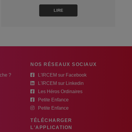
LIRE
NOS RÉSEAUX SOCIAUX
rche ?
L'IRCEM sur Facebook
L'IRCEM sur Linkedin
Les Héros Ordinaires
Petite Enfance
Petite Enfance
TÉLÉCHARGER
L'APPLICATION