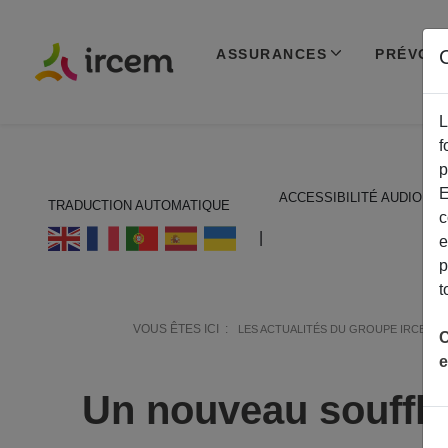
ASSURANCES
PRÉVOY
C
L
f
p
E
ACCESSIBILITÉ AUDIO
TRADUCTION AUTOMATIQUE
c
ECOUTER EN FRANÇAIS
|
e
p
t
VOUS ÊTES ICI :
LES ACTUALITÉS DU GROUPE IRCEM
C
e
Un nouveau souffle 