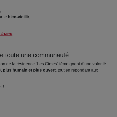
,
ur le
bien‑vieillir
,
e Ircem
 de toute une communauté
ion de la résidence “Les Cimes” témoignent d’une volonté
é, plus humain et plus ouvert
, tout en répondant aux
e !