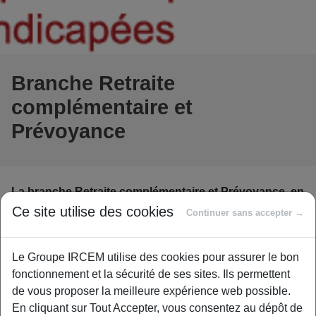
Branche Retraite
complémentaire et
Prévoyance
La branche Retraite complémentaire et Prévoyance, en
1
partenariat avec le CCAH
, publie un guide pratique
Ce site utilise des cookies
Continuer sans accepter →
sur l’emploi des personnes handicapées. Le guide est
consultable sur le site http://rcp-pro.fr.
Le Groupe IRCEM utilise des cookies pour assurer le bon
Publié le 15 avril, le « Guide Emploi Handicap » est un
fonctionnement et la sécurité de ses sites. Ils permettent
guide pratique qui aborde les aspects réglementaires liés
de vous proposer la meilleure expérience web possible.
au handicap en les illustrant de témoignages concrets
En cliquant sur Tout Accepter, vous consentez au dépôt de