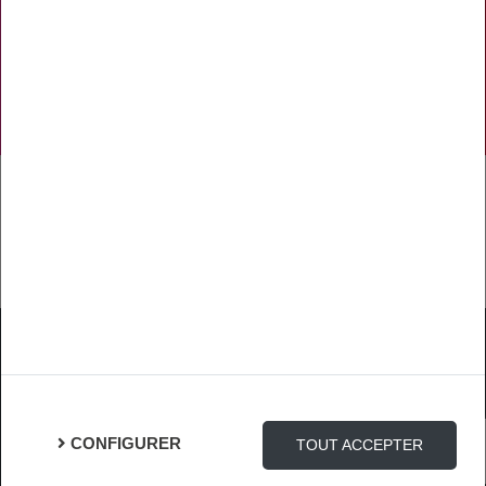
NOS RÉSEAUX SOCIAUX
TÉLÉCHARGER L'APPLICATION
Mentions Légales
Protection des Données
Gestion des cookies
CONFIGURER
TOUT ACCEPTER
Connexion