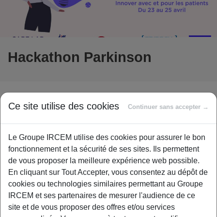
Hackathon Parkinson
Afin d’affirmer plus fortement son engagement dans
Ce site utilise des cookies
Continuer sans accepter →
l’économie sociale et solidaire, le Groupe IRCEM s’est
doté d’une Fondation d’Entreprise dont l’objet est de
soutenir toute action qui permet de mieux vivre au sein de
Le Groupe IRCEM utilise des cookies pour assurer le bon
la Famille et relevant notamment de la prévention, du «
fonctionnement et la sécurité de ses sites. Ils permettent
bien vieillir », du handicap, de la lutte contre la
de vous proposer la meilleure expérience web possible.
dépendance, du maintien à domicile, et ce, à tous les âges
En cliquant sur Tout Accepter, vous consentez au dépôt de
de la vie.
cookies ou technologies similaires permettant au Groupe
IRCEM et ses partenaires de mesurer l'audience de ce
site et de vous proposer des offres et/ou services