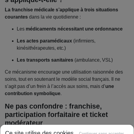
La franchise médicale s’applique à trois situations
courantes
dans la vie quotidienne :
Les
médicaments nécessitant une ordonnance
Les actes paramédicaux
(infirmiers,
kinésithérapeutes, etc.)
Les transports sanitaires
(ambulance, VSL)
Ce mécanisme encourage une utilisation raisonnée des
soins, tout en soutenant le modèle social français. Il ne
s’agit pas d’un frein à l’accès aux soins, mais d’
une
contribution symbolique
.
Ne pas confondre : franchise,
participation forfaitaire et ticket
modérateur
Ce site utilise des cookies
Continuer sans accepter →