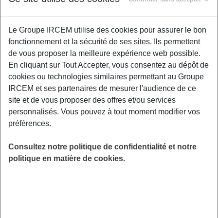
Type de
Description simple
S’applique sur…
participation
Le Groupe IRCEM utilise des cookies pour assurer le bon
Médicaments,
fonctionnement et la sécurité de ses sites. Ils permettent
Franchise
Somme déduite de
actes
de vous proposer la meilleure expérience web possible.
médicale
vos remboursements
paramédicaux,
En cliquant sur Tout Accepter, vous consentez au dépôt de
transports
cookies ou technologies similaires permettant au Groupe
Consultations chez
IRCEM et ses partenaires de mesurer l'audience de ce
le médecin,
Somme déduite pour
site et de vous proposer des offres et/ou services
Participation
examens de
les consultations ou
personnalisés. Vous pouvez à tout moment modifier vos
forfaitaire
radiologie,
actes médicaux
préférences.
analyses
biologiques
Consultez notre politique de confidentialité et notre
Part des dépenses
La plupart des frais
politique en matière de cookies.
restant à votre charge
Ticket
de santé
après remboursement
modérateur
(consultations,
de l’Assurance
médicaments, etc.)
Maladie