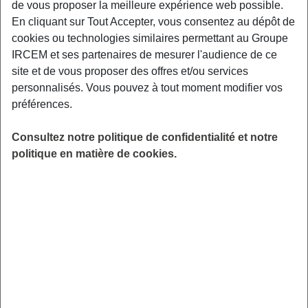
de vous proposer la meilleure expérience web possible.
même
avant même que la bataille ne commence.
En cliquant sur Tout Accepter, vous consentez au dépôt de
cookies ou technologies similaires permettant au Groupe
La conservation de vos papiers n’est pas une simple
IRCEM et ses partenaires de mesurer l'audience de ce
formalité administrative, c’est la construction de votre
site et de vous proposer des offres et/ou services
propre filet de sécurité juridique pour l’avenir.
personnalisés. Vous pouvez à tout moment modifier vos
Catégoriser pour mieux régner : la
préférences.
hiérarchie de vos documents
Consultez notre politique de confidentialité et notre
Maintenant que l’on a compris l’enjeu, il faut admettre que
politique en matière de cookies.
tous les papiers ne se valent pas. Une hiérarchie claire
s’impose pour ne pas sombrer. Pour trier
efficacement,
basez-vous sur deux concepts simples
:
les documents à vie et les documents du quotidien.
Les documents d’une vie : les
intouchables
Voici la catégorie reine : les
documents à conserver de
façon permanente
. Ce sont les piliers de votre identité et