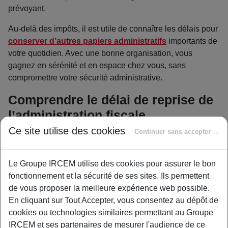
prévoyant.
Au-delà des impôts, il est utile de connaître les délais pour
conserver d’autres papiers administratifs
importants de
votre quotidien. Avec une bonne organisation, vous
gagnez en sérénité et en espace chez vous, sans
compromettre votre sécurité administrative.
Comprendre le délai de reprise de
l’administration fiscale
Ce site utilise des cookies
Continuer sans accepter →
L’administration fiscale dispose d’un délai légal pour
vérifier vos déclarations et, si nécessaire, corriger une
erreur. Ce délai, appelé « droit de reprise », impose de
Le Groupe IRCEM utilise des cookies pour assurer le bon
conserver vos avis d’imposition et justificatifs pendant une
fonctionnement et la sécurité de ses sites. Ils permettent
période définie. Sans ces documents,
prouver votre
de vous proposer la meilleure expérience web possible.
bonne foi en cas de contrôle devient impossible
.
En cliquant sur Tout Accepter, vous consentez au dépôt de
cookies ou technologies similaires permettant au Groupe
Cette source officielle
précise que
les durées de
IRCEM et ses partenaires de mesurer l'audience de ce
conservation varient selon le type d’impôt
. Pour l’impôt