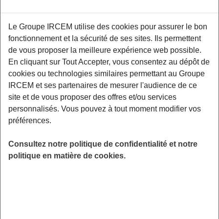
Préparez votre départ en retraite en
toute sérénité
Le Groupe IRCEM utilise des cookies pour assurer le bon
fonctionnement et la sécurité de ses sites. Ils permettent
La retraite est une nouvelle étape de la vie qui se prépare
de vous proposer la meilleure expérience web possible.
minutieusement. Vous envisagez de cesser
En cliquant sur Tout Accepter, vous consentez au dépôt de
prochainement votre activité mais vous vous demandez
cookies ou technologies similaires permettant au Groupe
quand vous pourrez prendre votre retraite et combien vous
IRCEM et ses partenaires de mesurer l'audience de ce
toucherez chaque mois. Pour répondre à vos nombreuses
site et de vous proposer des offres et/ou services
interrogations, vous pouvez vous rendre sur notre site
personnalisés. Vous pouvez à tout moment modifier vos
internet
www.ircem.com
, vous y trouverez une mine
préférences.
d’informations.
Consultez notre politique de confidentialité et notre
Si vous souhaitez vous projeter en termes de revenus,
politique en matière de cookies.
vous pouvez aussi consulter l’estimation indicative globale
que vous recevez par courrier tous les 5 ans depuis l’âge
de 55 ans. Ou si vous préférez un échange de vive voix,
vous pouvez demander un entretien information retraite
avec un conseiller, il répondra à vos questions et vous
exposera différentes possibilités de dates de départ avec