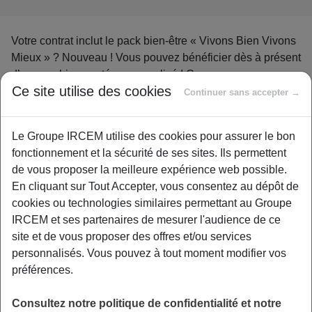
Votre contrat inclut le pack bien-être « Vivons Bien Vivons
Mieux » ? Nouveau ! Vous pouvez bénéficier dès à présent
d’un coaching santé personnalisé ! Commencez sans
Ce site utilise des cookies
tarder votre programme
en répondant à ce questionnaire
Continuer sans accepter →
!
Le Groupe IRCEM utilise des cookies pour assurer le bon
fonctionnement et la sécurité de ses sites. Ils permettent
Il vous suffit de vous inscrire sur le site «
Vivons Bien
de vous proposer la meilleure expérience web possible.
Vivons M
ieux
» ! Sommeil, risque cardiovasculaire,
En cliquant sur Tout Accepter, vous consentez au dépôt de
diabète…
cookies ou technologies similaires permettant au Groupe
IRCEM et ses partenaires de mesurer l'audience de ce
C’est l’occasion rêvée d’évaluer votre santé ! En fonction
site et de vous proposer des offres et/ou services
des résultats ou selon votre envie, vous pourrez être pris
personnalisés. Vous pouvez à tout moment modifier vos
en charge par des infirmiers-conseils et profiter d’un
préférences.
accompagnement téléphonique pour vous aider à adapter
votre mode de vie, à fixer et à atteindre vos objectifs.
Consultez notre politique de confidentialité et notre