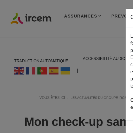
ASSURANCES
PRÉVOY
C
L
f
p
E
ACCESSIBILITÉ AUDIO
TRADUCTION AUTOMATIQUE
c
ECOUTER EN FRANÇAIS
|
e
p
t
VOUS ÊTES ICI :
LES ACTUALITÉS DU GROUPE IRCEM
C
e
Mon check-up sant