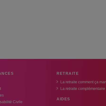
ANCES
RETRAITE
La retraite comment ça ma
t
La retraite complémentaire
es
AIDES
abilité Civile