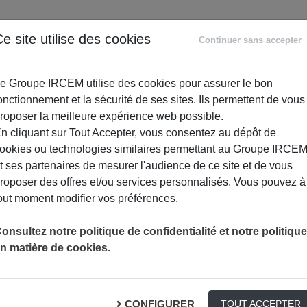
ANCE
RETRAITE
ACCOMPAGNEMENT
PR
e site utilise des cookies
Continuer sans accepter
SOCIAL
e Groupe IRCEM utilise des cookies pour assurer le bon
onctionnement et la sécurité de ses sites. Ils permettent de vous
roposer la meilleure expérience web possible.
n cliquant sur Tout Accepter, vous consentez au dépôt de
ookies ou technologies similaires permettant au Groupe IRCE
t ses partenaires de mesurer l'audience de ce site et de vous
roposer des offres et/ou services personnalisés. Vous pouvez à
out moment modifier vos préférences.
MON CHECK-UP SANTÉ
ACTUALITÉS ASSURANCES
onsultez notre politique de confidentialité et notre politique
n matière de cookies.
é
CONFIGURER
TOUT ACCEPTER