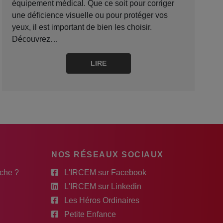
équipement médical. Que ce soit pour corriger
une déficience visuelle ou pour protéger vos
yeux, il est important de bien les choisir.
Découvrez…
LIRE
NOS RÉSEAUX SOCIAUX
rche ?
L'IRCEM sur Facebook
L'IRCEM sur Linkedin
Les Héros Ordinaires
Petite Enfance