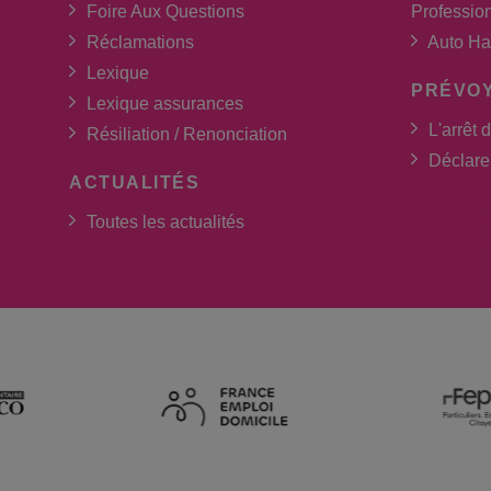
Foire Aux Questions
Professio
Réclamations
Auto Ha
Lexique
PRÉVO
Lexique assurances
L'arrêt d
Résiliation / Renonciation
Déclarer
ACTUALITÉS
Toutes les actualités