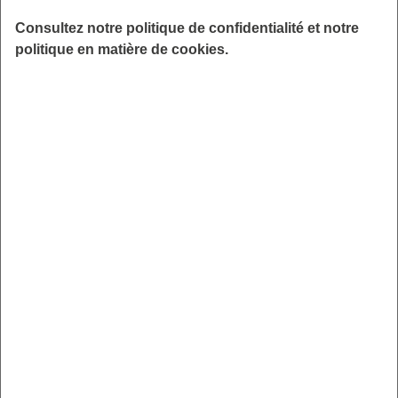
santé accessible par téléphone, des quiz pour auto-
évaluer son état de santé …)
Consultez notre politique de confidentialité et notre
politique en matière de cookies.
Zoom sur les garanties
:
La Garantie hospitalisation
assure le versement d’une indemnité journalière pour faire
face aux frais importants liés à une hospitalisation.
L’assuré est libre d’utiliser cette indemnité comme il le
souhaite
La Garantie Perte d’autonomie :
Prévoit le versement d’un capital pour se mettre à l’abri
des conséquences financières en cas de dépendance
totale.
Le premier mois de cotisation est offert !