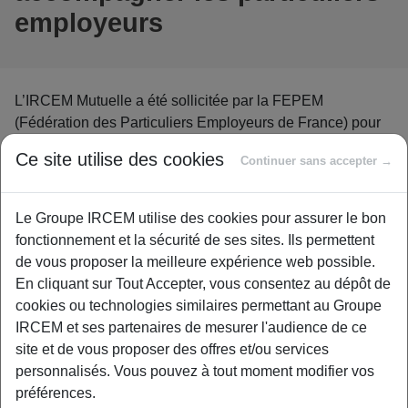
employeurs
L’IRCEM Mutuelle a été sollicitée par la FEPEM
(Fédération des Particuliers Employeurs de France) pour
proposer une couverture des risques d’hospitalisation et
Ce site utilise des cookies
Continuer sans accepter →
de dépendance des particuliers employeurs.
Les deux solutions d’assurance sont assorties de services
Le Groupe IRCEM utilise des cookies pour assurer le bon
disponibles dès la souscription :
fonctionnement et la sécurité de ses sites. Ils permettent
Des services d’assistance délivrés par la FEPEM
,
de vous proposer la meilleure expérience web possible.
(Des conseils et services sur le plan administratif et
En cliquant sur Tout Accepter, vous consentez au dépôt de
juridique pour accompagner dans les démarches
cookies ou technologies similaires permettant au Groupe
d’emploi à domicile).
IRCEM et ses partenaires de mesurer l'audience de ce
Des services Santé/Bien-Être délivrés par
site et de vous proposer des offres et/ou services
“Vivons Bien Vivons Mieux
”(Une plate-forme
personnalisés. Vous pouvez à tout moment modifier vos
médicale dédiée aux informations générales de
préférences.