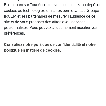
l’entourage. Plusieurs moyens s’offrent à vous. Vous
En cliquant sur Tout Accepter, vous consentez au dépôt de
pouvez les prévenir en appelant un à un ses éventuels
cookies ou technologies similaires permettant au Groupe
parents, frères et sœurs, amis, tantes, oncles et cousins.
IRCEM et ses partenaires de mesurer l'audience de ce
site et de vous proposer des offres et/ou services
Pour les gens les moins proches, vous pouvez publier un
personnalisés. Vous pouvez à tout moment modifier vos
avis dans le journal local ou partager la triste nouvelle sur
préférences.
les réseaux sociaux ou encore simplement envoyer une
carte pour leur annoncer. Vous pouvez également profiter
Consultez notre politique de confidentialité et notre
de ce courrier pour les inviter au service du jour de
politique en matière de cookies.
l’enterrement.
N’oubliez pas d’avertir son employeur ou sa caisse de
retraite.
Organiser les obsèques
Lorsque vous avez informé toutes les personnes proches
du défunt, vous pouvez vous occuper de l’organisation des
obsèques. Veillez à vérifier l’éventuel contrat d’assurance
de votre proche décédé et à prévenir l’assureur le cas