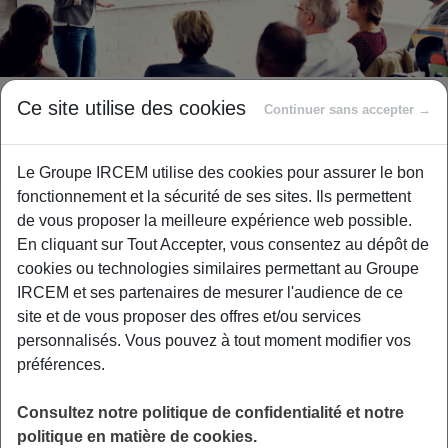
Stage de préparation à la
Ce site utilise des cookies
Continuer sans accepter →
retraite Bordeaux
Le Groupe IRCEM utilise des cookies pour assurer le bon
fonctionnement et la sécurité de ses sites. Ils permettent
de vous proposer la meilleure expérience web possible.
En cliquant sur Tout Accepter, vous consentez au dépôt de
L’action sociale IRCEM AGIRC-ARRCO vous
cookies ou technologies similaires permettant au Groupe
propose, gratuitement, un stage de préparation
IRCEM et ses partenaires de mesurer l'audience de ce
à la retraite
à Bordeaux le 5 avril 2024 de
site et de vous proposer des offres et/ou services
9h00 à 17h00.
personnalisés. Vous pouvez à tout moment modifier vos
préférences.
Pour y participer, il vous suffit de remplir ce
formulaire.
Consultez notre politique de confidentialité et notre
politique en matière de cookies.