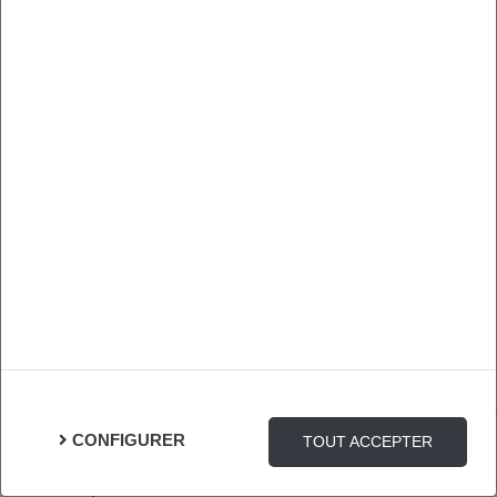
l'autonomie physique et l'acceptation du corps
vieillissant. Un kinésithérapeute de Kiné
France Prévention vous donnera les clefs pour
être acteur de votre santé physique. Salle du
Carré d’As, route de la Forêt, 49070 Saint-
Léger-de-Linières.
LIEU
Saint-Léger-de-Linières (49)
HORAIRES
De 10h00 à 12h00
INSCRIPTION
en ligne
PUBLIC
Sénior
CONFIGURER
TOUT ACCEPTER
FORMAT
Atelier