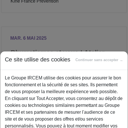
Kiné France Prévention
MAR. 6 MAI 2025
Rhumatismes et vous ! Atelier
Ce site utilise des cookies
1.
Continuer sans accepter →
SANTÉ
Proposé par
Le Groupe IRCEM utilise des cookies pour assurer le bon
fonctionnement et la sécurité de ses sites. Ils permettent
de vous proposer la meilleure expérience web possible.
En cliquant sur Tout Accepter, vous consentez au dépôt de
Un premier atelier de prévention interactif
cookies ou technologies similaires permettant au Groupe
centré autour des conséquences physiques
IRCEM et ses partenaires de mesurer l'audience de ce
liées au vieillissement de l’appareil
site et de vous proposer des offres et/ou services
locomoteur. Un kinésithérapeute de Kiné
personnalisés. Vous pouvez à tout moment modifier vos
France Prévention vous donnera les clefs pour