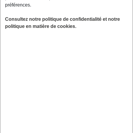
préférences.
être acteur de votre santé physique. Salle du
Carré d’As, route de la Forêt, 49070 Saint-
Consultez notre politique de confidentialité et notre
Léger-de-Linières.
politique en matière de cookies.
LIEU
Saint-Léger-de-Linières (49)
HORAIRES
De 10h00 à 12h00
INSCRIPTION
en ligne
PUBLIC
Sénior
FORMAT
Atelier
ANIMÉ PAR
Kiné France Prévention