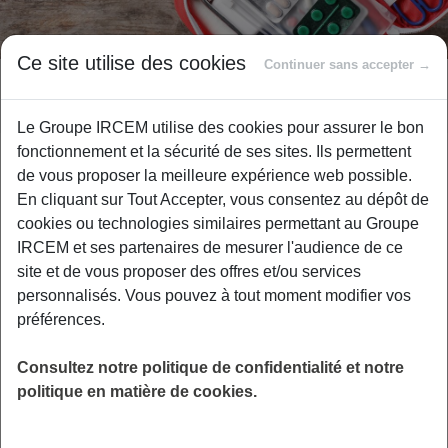
Ce site utilise des cookies
Continuer sans accepter →
Les risques psychosociaux
Le Groupe IRCEM utilise des cookies pour assurer le bon
fonctionnement et la sécurité de ses sites. Ils permettent
de vous proposer la meilleure expérience web possible.
Confrontés à des situations complexes et
En cliquant sur Tout Accepter, vous consentez au dépôt de
cookies ou technologies similaires permettant au Groupe
devant arbitrer de nombreux dilemmes au
IRCEM et ses partenaires de mesurer l'audience de ce
cœur de la relation interpersonnelle, les
site et de vous proposer des offres et/ou services
salariés du particulier employeur et les salariés
personnalisés. Vous pouvez à tout moment modifier vos
du parent employeurs font souvent des choix
préférences.
qui privilégient le service et le bien-être de
l’aidé au détriment de leur propre santé et de
Consultez notre politique de confidentialité et notre
politique en matière de cookies.
leur sécurité. Ces situations d’isolement pour
faire face peuvent être génératrices de