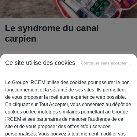
Le syndrome du canal
carpien
Ce site utilise des cookies
Continuer sans accepter →
Le Groupe IRCEM utilise des cookies pour assurer le bon
Chaque année, en France, 200 000 nouvelles
fonctionnement et la sécurité de ses sites. Ils permettent
personnes sont concernées par le syndrome
de vous proposer la meilleure expérience web possible.
En cliquant sur Tout Accepter, vous consentez au dépôt de
du canal carpien et 130 000 opérations sont
cookies ou technologies similaires permettant au Groupe
réalisées. Il se manifeste le plus souvent vers
IRCEM et ses partenaires de mesurer l'audience de ce
45 ans. Les symptômes sont d’abord légers et
site et de vous proposer des offres et/ou services
passagers, puis s’intensifient avec le temps.
personnalisés. Vous pouvez à tout moment modifier vos