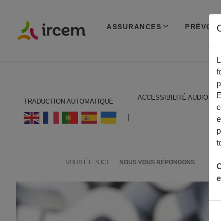
ASSURANCES
PRÉVOY
C
L
f
p
E
ACCESSIBILITÉ AUDIO
TRADUCTION AUTOMATIQUE
c
ECOUTER EN FRANÇAIS
|
e
p
t
VOUS ÊTES ICI :
NOUS VOUS RÉPONDONS
C
e