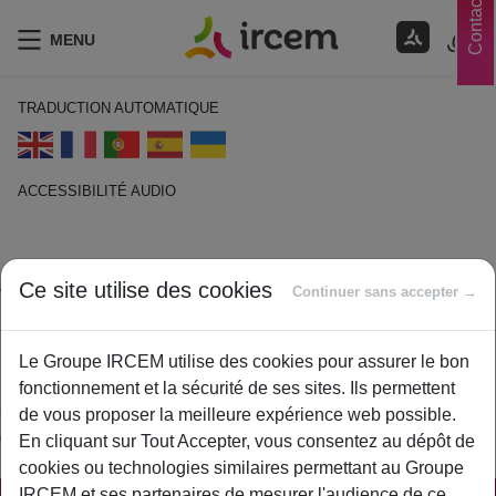
Contacts
MENU
TRADUCTION AUTOMATIQUE
ACCESSIBILITÉ AUDIO
ECOUTER EN FRANÇAIS
Ce site utilise des cookies
Visite Médicale
Continuer sans accepter →
14 janvier 2021
Le Groupe IRCEM utilise des cookies pour assurer le bon
By
ircem
fonctionnement et la sécurité de ses sites. Ils permettent
Consultation médicale effectuée au domicile du patient qui est
de vous proposer la meilleure expérience web possible.
dans l’impossibilité de se déplacer.
En cliquant sur Tout Accepter, vous consentez au dépôt de
cookies ou technologies similaires permettant au Groupe
IRCEM et ses partenaires de mesurer l'audience de ce