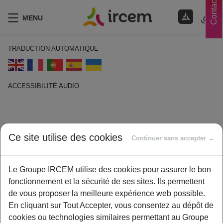
Contacts
MENU
TRADUCTION AUTOMATIQUE
ACCESSIBILITÉ AUDIO
ECOUTER EN FRANÇAIS
Tiers Payant
Ce site utilise des cookies
Continuer sans accepter →
14 janvier 2021
By
ircem
Le Groupe IRCEM utilise des cookies pour assurer le bon
fonctionnement et la sécurité de ses sites. Ils permettent
Service dispensant l’assuré de faire l’avance des frais auprès
de vous proposer la meilleure expérience web possible.
de certains prestataires de soins et sur certains médicaments.
En cliquant sur Tout Accepter, vous consentez au dépôt de
Ces derniers sont pris en charge directement par l’assurance
cookies ou technologies similaires permettant au Groupe
maladie obligatoire et/ou une assurance santé complémentaire