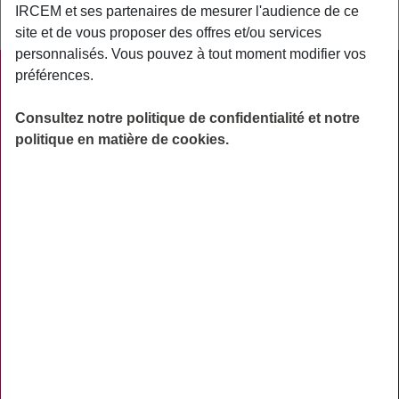
IRCEM et ses partenaires de mesurer l'audience de ce
pour les soins ou médicaments délivrés à l’assuré.
site et de vous proposer des offres et/ou services
personnalisés. Vous pouvez à tout moment modifier vos
préférences.
PRATIQUE
ACTUALITÉS
Consultez notre politique de confidentialité et notre
politique en matière de cookies.
ASSURANCES
PRÉVOYANCE
RETRAITE
AIDES
PRÉVENTION
NOS RÉSEAUX SOCIAUX
TÉLÉCHARGER L'APPLICATION