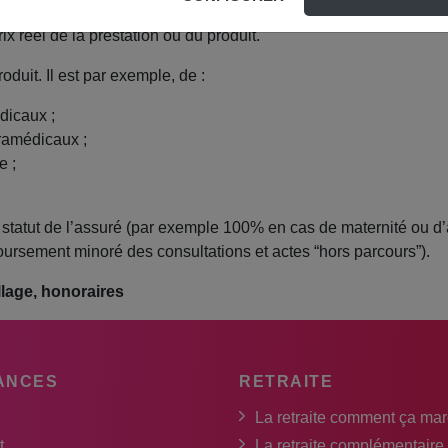
 réel de la prestation ou du produit.
duit. Il est par exemple, de :
dicaux ;
ramédicaux ;
e ;
statut de l’assuré (par exemple 100% en cas de maternité ou d’
ursement minoré des consultations et actes “hors parcours”).
llage, honoraires
ANCES
RETRAITE
La retraite comment ça ma
t
La retraite complémentaire