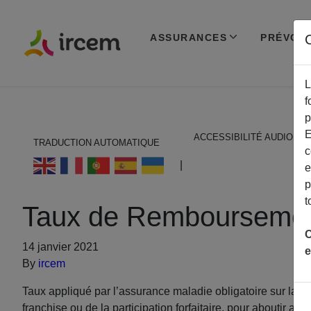
ASSURANCES
PRÉVOY
C
L
f
p
E
ACCESSIBILITÉ AUDIO
TRADUCTION AUTOMATIQUE
c
ECOUTER EN FRANÇAIS
|
e
p
t
Taux de Remboursement 
C
14 janvier 2021
e
By
ircem
Taux appliqué par l’assurance maladie obligatoire sur la 
franchise ou de la participation forfaitaire, pour aboutir au