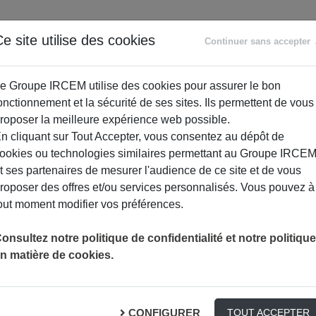
ANCE
RETRAITE
ACCOMPAGNEMENT
PR
e site utilise des cookies
Continuer sans accepter
SOCIAL
e Groupe IRCEM utilise des cookies pour assurer le bon
onctionnement et la sécurité de ses sites. Ils permettent de vous
roposer la meilleure expérience web possible.
n cliquant sur Tout Accepter, vous consentez au dépôt de
ookies ou technologies similaires permettant au Groupe IRCE
t ses partenaires de mesurer l'audience de ce site et de vous
roposer des offres et/ou services personnalisés. Vous pouvez à
out moment modifier vos préférences.
de la Sécurité sociale
onsultez notre politique de confidentialité et notre politique
n matière de cookies.
base de remboursement pour déterminer le montant de son rembou
CONFIGURER
 montant effectivement versé à l’assuré par l’assurance maladie o
TOUT ACCEPTER