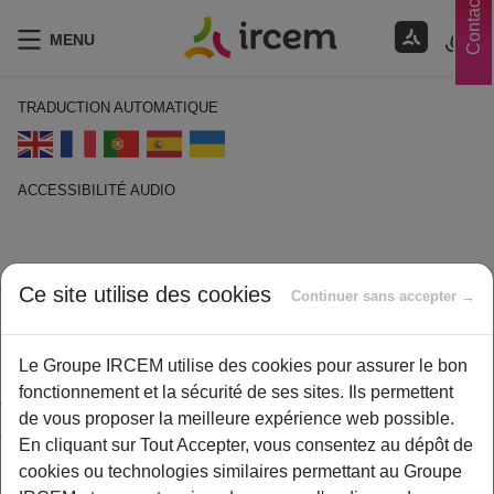
Contacts
MENU
TRADUCTION AUTOMATIQUE
ACCESSIBILITÉ AUDIO
ECOUTER EN FRANÇAIS
Tarif de convention
Ce site utilise des cookies
Continuer sans accepter →
14 janvier 2021
Le Groupe IRCEM utilise des cookies pour assurer le bon
By
ircem
fonctionnement et la sécurité de ses sites. Ils permettent
Tarif de référence de la Sécurité sociale appliqué aux
de vous proposer la meilleure expérience web possible.
consultations médicales. Le taux de remboursement de la
En cliquant sur Tout Accepter, vous consentez au dépôt de
Sécurité sociale est calculé à partir de ce tarif.
cookies ou technologies similaires permettant au Groupe