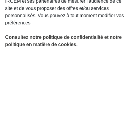
IRCEM et ses partenaires de mesurer l'audience de ce
site et de vous proposer des offres et/ou services
PRATIQUE
personnalisés. Vous pouvez à tout moment modifier vos
préférences.
ACTUALITÉS
ASSURANCES
Consultez notre politique de confidentialité et notre
politique en matière de cookies.
PRÉVOYANCE
RETRAITE
AIDES
PRÉVENTION
NOS RÉSEAUX SOCIAUX
TÉLÉCHARGER L'APPLICATION