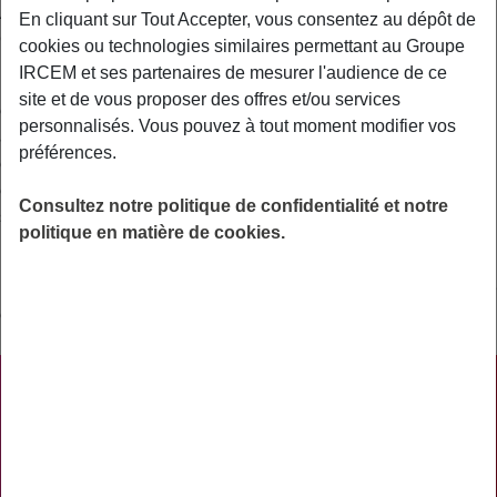
Avant 2006, la base de remboursement est appelée Tarif de
En cliquant sur Tout Accepter, vous consentez au dépôt de
Convention ou Tarif d’Autorité.
cookies ou technologies similaires permettant au Groupe
IRCEM et ses partenaires de mesurer l'audience de ce
Elle est fixée par convention entre les professionnels de santé
site et de vous proposer des offres et/ou services
et la Caisse nationale d’assurance maladie et détermine grâce
personnalisés. Vous pouvez à tout moment modifier vos
à un barème pour chaque acte médical le montant sur lequel
préférences.
est calculé le remboursement de la Sécurité Sociale. Elle sert
également de référence pour les assurances complémentaire
Consultez notre politique de confidentialité et notre
santé.
politique en matière de cookies.
La base de remboursement est composée de la part
remboursée par la sécurité sociale, de la participation forfaitaire
et du ticket modérateur à la charge de l’assuré.
PRATIQUE
ACTUALITÉS
ASSURANCES