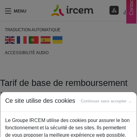
Contacts
MENU
TRADUCTION AUTOMATIQUE
ACCESSIBILITÉ AUDIO
ECOUTER EN FRANÇAIS
Tarif de base de remboursement
14 janvier 2021
Ce site utilise des cookies
By
ircem
Continuer sans accepter →
La Base de remboursement est depuis le 1er janvier 2006, la
Le Groupe IRCEM utilise des cookies pour assurer le bon
base de calcul du montant des remboursements des frais de
fonctionnement et la sécurité de ses sites. Ils permettent
santé en France par la Sécurité sociale.
de vous proposer la meilleure expérience web possible.