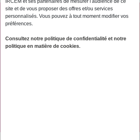
IRCEM et ses partenaires de mesurer l'audience de ce
site et de vous proposer des offres et/ou services
PRATIQUE
personnalisés. Vous pouvez à tout moment modifier vos
préférences.
ACTUALITÉS
ASSURANCES
Consultez notre politique de confidentialité et notre
politique en matière de cookies.
PRÉVOYANCE
RETRAITE
AIDES
PRÉVENTION
NOS RÉSEAUX SOCIAUX
TÉLÉCHARGER L'APPLICATION