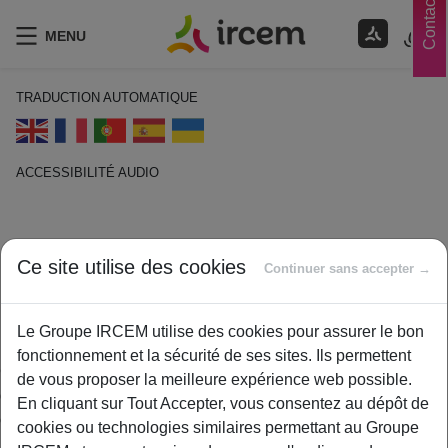
Contacts
MENU
TRADUCTION AUTOMATIQUE
ACCESSIBILITÉ AUDIO
ECOUTER EN FRANÇAIS
Sur complémentaire
Ce site utilise des cookies
Continuer sans accepter →
14 janvier 2021
Le Groupe IRCEM utilise des cookies pour assurer le bon
By
ircem
fonctionnement et la sécurité de ses sites. Ils permettent
Couverture supplémentaire destinée à compléter les garanties
de vous proposer la meilleure expérience web possible.
d’une première assurance maladie complémentaire sur
En cliquant sur Tout Accepter, vous consentez au dépôt de
certains postes de soins.
cookies ou technologies similaires permettant au Groupe